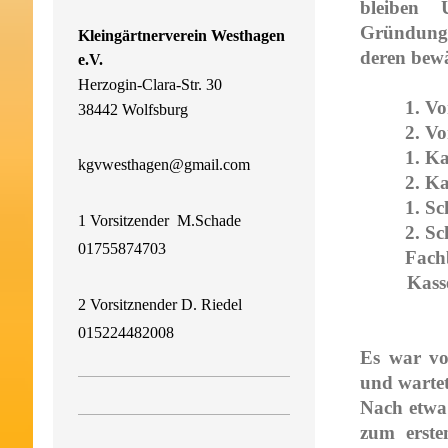
bleiben 
Gründungs
Kleingärtnerverein Westhagen
deren bewä
e.V.
Herzogin-Clara-Str. 30
1. Vo
38442 Wolfsburg
2. Vo
1. Ka
kgvwesthagen@gmail.com
2. Ka
1. Sc
1 Vorsitzender M.Schade
2. Sc
01755874703
Fachb
Kass
2 Vorsitznender D. Riedel
H
015224482008
Es war vol
und wartet
Nach etwa
zum erst