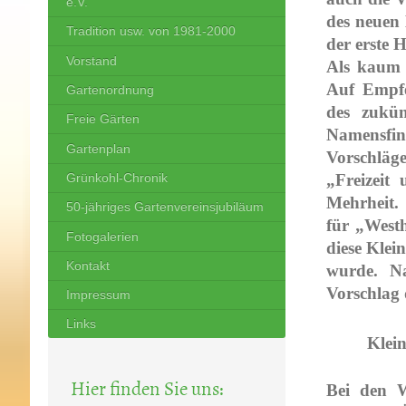
e.V.
des neuen 
Tradition usw. von 1981-2000
der erste 
Vorstand
Als kaum 
Auf Empfe
Gartenordnung
des zukün
Freie Gärten
Namensfin
Gartenplan
Vorschläg
Grünkohl-Chronik
„Freizeit
Mehrheit.
50-jähriges Gartenvereinsjubiläum
für „Westh
Fotogalerien
diese Klei
Kontakt
wurde. Na
Vorschlag 
Impressum
Links
Klein
Hier finden Sie uns:
Bei den W