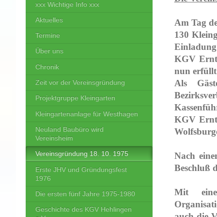
xxx Wichtige Info xxx
Aktuelles
Am Tag de
130 Kleing
Termine
Einladung
Über uns
KGV Ernteg
Chronik
nun erfüll
Als Gäst
Zeit vor der Vereinsgründung
Bezirksve
Projektgruppe Kleingarten
Kassenfüh
Kleingartenanlage für Westhagen
KGV Ernte
Neuland Baubüro wird
Wolfsburg
Vereinsheim
Vereinsgründung 18. 10. 1975
Nach eine
Beschluß d
Erste JHV und Gründungsfest
1976
Mit eine
Die ersten fünf Jahre 1975-1980
Organisat
Geschichte des KGV Hehlingen
auch die 