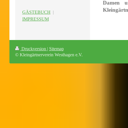
Damen un
Kleingärtn
GÄSTEBUCH
|
IMPRESSUM
Druckversion
|
Sitemap
© Kleingärtnerverein Westhagen e.V.