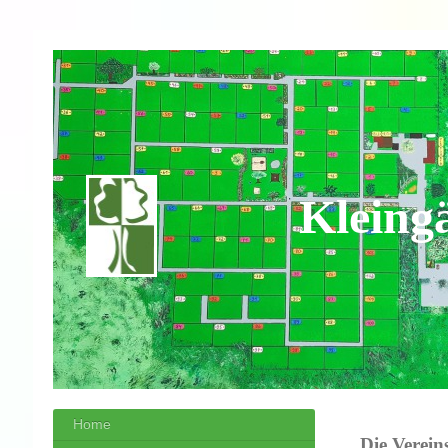
Kleing
Home
Die Verei